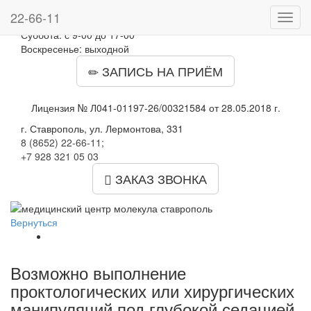
График работы:
22-66-11
Toggl
Пн - Пт: с 8-00 до 18-00
navig
Суббота: с 9-00 до 17-00
Воскресенье: выходной
ЗАПИСЬ НА ПРИЁМ
Лицензия № Л041-01197-26/00321584 от 28.05.2018 г.
г. Ставрополь, ул. Лермонтова, 331
8 (8652) 22-66-11
;
+7 928 321 05 03
ЗАКАЗ ЗВОНКА
Вернуться
Возможно выполнение
проктологических или хирургических
манипуляций под глубокой седацией