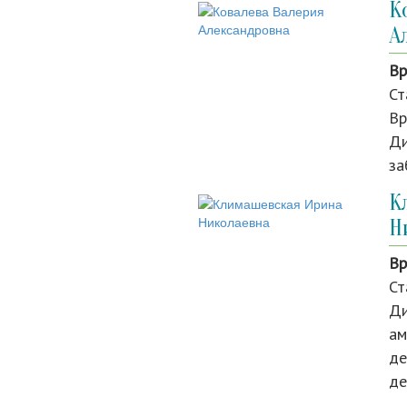
К
А
Вр
Ст
Вр
Ди
за
К
Н
Вр
Ст
Ди
ам
де
де