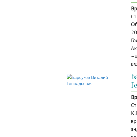
Вр
Ст
Об
20
Го
Ак
–«
кв
Б
Г
Вр
Ст
К.
вр
эн
вр