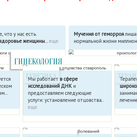
 что у нас есть.
Мучения от геморроя
лиша
.
 здоровье женщины
...
еще
нормальной жизни миллион
ГИНЕКОЛОГИЯ
ГЕНЕТИКА
ТЕРА
уется
Мы работает
в сфере
Терапе
еском
исследований ДНК
и
широко
м...
предоставляем следующие
занима
услуги: установление отцовства..
лечение
еще