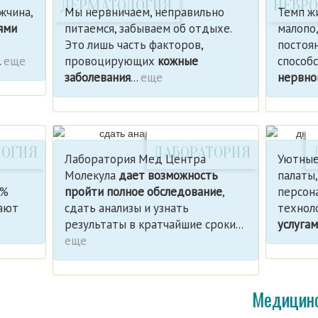
ДЕРМАТОЛОГИЯ
НЕВР
жчина,
Мы нервничаем, неправильно
Темп жи
ями
питаемся, забываем об отдыхе.
малопо
Это лишь часть факторов,
постоян
.
еще
провоцирующих
кожные
способ
заболевания
...
еще
нервно
ЛОГИЯ
ЛАБОРАТОРИЯ
Лаборатория Мед Центра
Уютные
Молекула
дает возможность
палаты
 %
пройти полное обследование
,
персон
дают
сдать анализы и узнать
технол
результаты в кратчайшие сроки...
услуга
еще
Медицинс