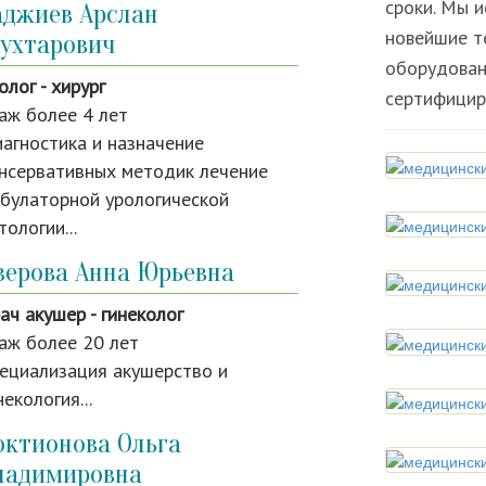
сроки. Мы 
аджиев Арслан
новейшие т
ухтарович
оборудован
олог - хирург
сертифицир
аж более 4 лет
агностика и назначение
нсервативных методик лечение
булаторной урологической
тологии...
зерова Анна Юрьевна
ач акушер - гинеколог
аж более 20 лет
ециализация акушерство и
некология...
октионова Ольга
ладимировна