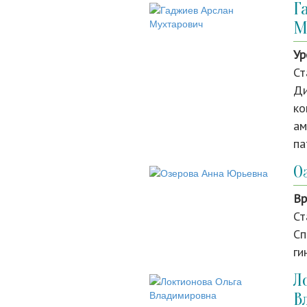
Г
М
Ур
Ст
Ди
ко
ам
па
О
Вр
Ст
Сп
ги
Л
В