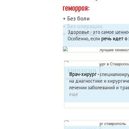
геморроя:
+ Без боли
+ Без операции
Здоровье - это самое ценное,
+ За один час,
подробнее..
Особенно, если
речь идет о
ХИРУРГИЯ
Врач-хирург -
специализир
на диагностике и хирургич
лечении заболеваний и трав
еще