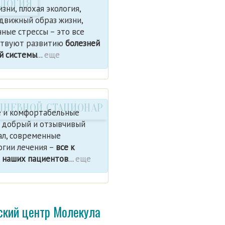
ОЛОГИЯ
зни, плохая экология,
движный образ жизни,
ные стрессы – это все
ствуют развитию
болезней
й системы
...
еще
ДНЕВНОЙ СТАЦИОНАР
 и комфортабельные
, добрый и отзывчивый
ал, современные
огии лечения –
все к
м наших пациентов
...
еще
кий центр Молекула