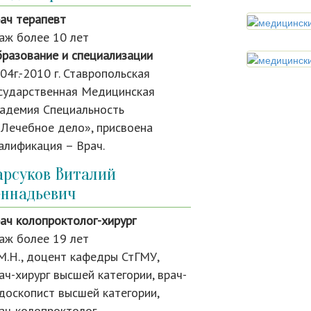
ач терапевт
аж более 10 лет
разование и специализации
04г.-2010 г. Ставропольская
сударственная Медицинская
адемия Специальность
Лечебное дело», присвоена
алификация – Врач.
арсуков Виталий
еннадьевич
ач колопроктолог-хирург
аж более 19 лет
М.Н., доцент кафедры СтГМУ,
ач-хирург высшей категории, врач-
доскопист высшей категории,
ач-колопроктолог...