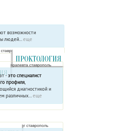
ют возможности
ы людей...
еще
ПРОКТОЛОГИЯ
ПИЯ
вт -
это специалист
го профиля
,
ющийся диагностикой и
м различных...
еще