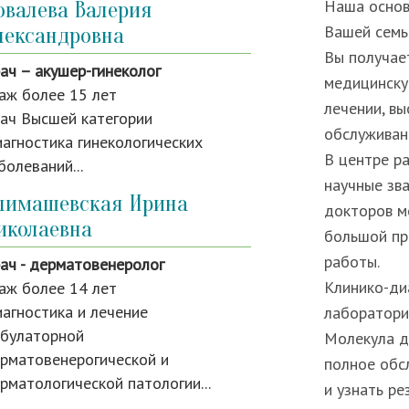
Наша основ
овалева Валерия
Вашей семь
лександровна
Вы получае
ач – акушер-гинеколог
медицинску
аж более 15 лет
лечении, вы
ач Высшей категории
обслуживан
агностика гинекологических
В центре р
болеваний...
научные зв
лимашевская Ирина
докторов м
иколаевна
большой пр
работы.
ач - дерматовенеролог
аж более 14 лет
Клинико-ди
агностика и лечение
лаборатори
булаторной
Молекула д
рматовенерогической и
полное обс
рматологической патологии...
и узнать ре